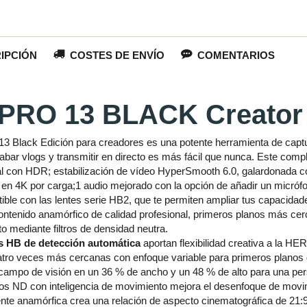
IPCIÓN
COSTES DE ENVÍO
COMENTARIOS
RO 13 BLACK Creator 
 Black Edición para creadores es una potente herramienta de captur
rabar vlogs y transmitir en directo es más fácil que nunca. Este comp
al con HDR; estabilización de vídeo HyperSmooth 6.0, galardonada
 en 4K por carga;1 audio mejorado con la opción de añadir un micróf
ble con las lentes serie HB2, que te permiten ampliar tus capacidade
contenido anamórfico de calidad profesional, primeros planos más c
o mediante filtros de densidad neutra.
es HB de detección automática
aportan flexibilidad creativa a la H
tro veces más cercanas con enfoque variable para primeros planos de
 campo de visión en un 36 % de ancho y un 48 % de alto para una pe
ltros ND con inteligencia de movimiento mejora el desenfoque de mo
ente anamórfica crea una relación de aspecto cinematográfica de 21:9