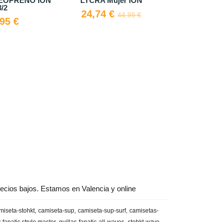
anatic Curved visor
Gorra Ion Bike
Ducha p
39,90 €
39,20 €
49,00 €
ecios bajos. Estamos en Valencia y online
miseta-stohkt
camiseta-sup
camiseta-sup-surf
camisetas-