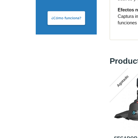
Efectos n
Captura im
funciones 
Produc
-45 %