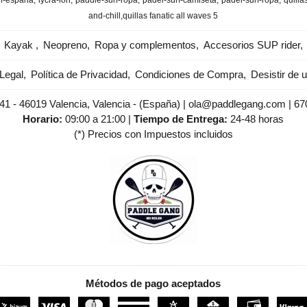
en-espana
lycra-ion
paddle-surf-ropa
padel-surf-camiseta
padel-surf-ropa
quilla
and-chill
​quillas fanatic all waves 5
Kayak
Neopreno
Ropa y complementos
Accesorios SUP rider
Legal
Política de Privacidad
Condiciones de Compra
Desistir de 
 41 - 46019 Valencia, Valencia - (España) | ola@paddlegang.com |
67
Horario:
09:00 a 21:00 |
Tiempo de Entrega:
24-48 horas
(*) Precios con Impuestos incluidos
Métodos de pago aceptados