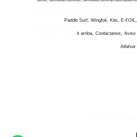
stohkt
camisetas-surferas
camisetas-surferas-fabricadas-
Paddle Surf
Wingfoil
Kite
E-FOIL
Ir arriba
Contáctanos
Aviso 
Alfahuir