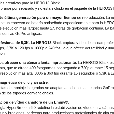
ades creativas para la HERO13 Black.
rarse por separado y no está incluido en el paquete de la HERO13 
 de última generación para un mayor tiempo
de reproducción. La 
iene un conector de batería rediseñado específicamente para la HER
e ejecución más largos: hasta 2,5 horas de grabación continua. La 
e con las GoPro antiguas.
ofesional de 5,3K. La HERO13
Black captura vídeo de calidad profe
ps, 2,7K a 120 fps y 1080p a 240 fps, lo que ofrece versatilidad y un
ión.
ps ofrecen una cámara lenta impresionante
. La HERO13 Black es 
nta, que te ofrece 400 fotogramas por segundo a 720p durante 15 s
a resolución más alta: 900p a 360 fps durante 15 segundos o 5,3K a 1
agnético de clic y arrastre.
etas de montaje integradas se adaptan a todos los accesorios GoPro
a de los trípodes convencionales.
zación de vídeo ganadora de un Emmy®
.
ogía HyperSmooth 6.0 redefine la estabilización de vídeo en la cám
in vibraciones, perfectas para producciones profesionales de alta ca