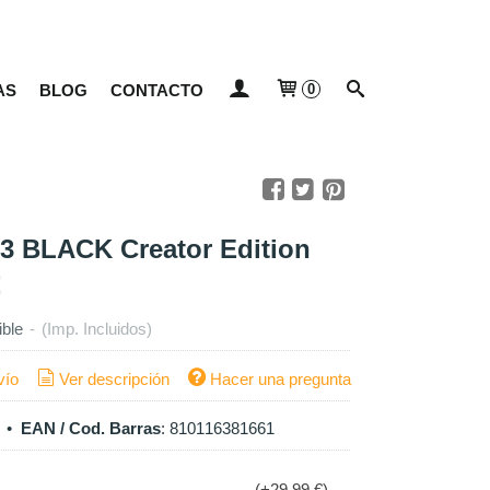
AS
BLOG
CONTACTO
0
 BLACK Creator Edition
€
ible
-
(Imp. Incluidos)
vío
Ver descripción
Hacer una pregunta
•
EAN / Cod. Barras
:
810116381661
(+29,99 €)