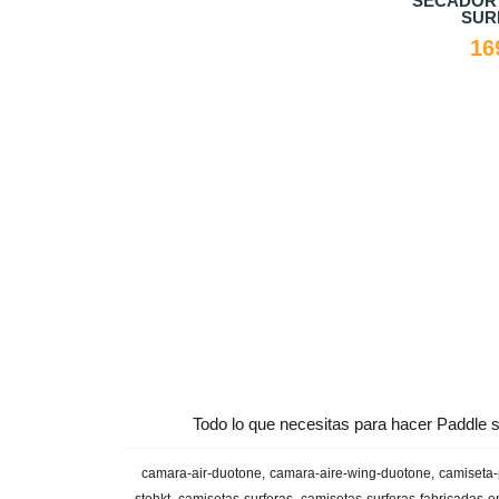
CHA NEOPRENO ION
LYCRA Mujer ION
Go
3/2
24,74 €
44,99 €
59,95 €
Todo lo que necesitas para hacer Paddle s
camara-air-duotone
camara-aire-wing-duotone
camiseta-