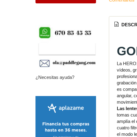
DESCR
GOP
La HERO13
vídeos, g
profesion
¿Necesitas ayuda?
grabación
es compati
angular, 
movimient
Las lent
tomas cua
amplía el
cuatro fi
el modo l