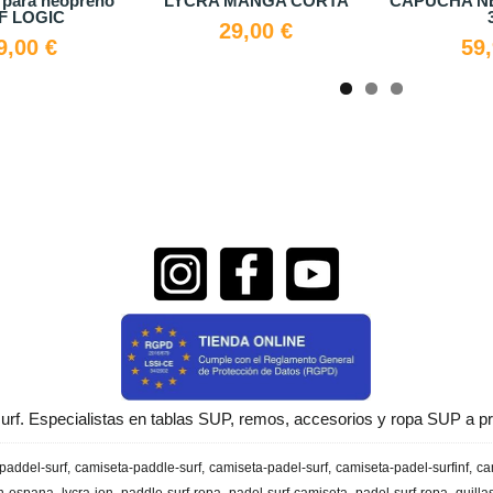
rro neopreno ion
LYCRA Mujer ION
Gorra F
29,90 €
24,74 €
44,99 €
urf. Especialistas en tablas SUP, remos, accesorios y ropa SUP a pr
paddel-surf
camiseta-paddle-surf
camiseta-padel-surf
camiseta-padel-surfinf
ca