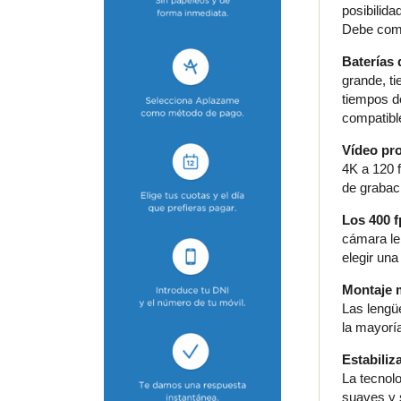
posibilid
Debe comp
Baterías
grande, t
tiempos d
compatibl
Vídeo pr
4K a 120 f
de grabac
Los 400 f
cámara le
elegir un
Montaje m
Las lengü
la mayorí
Estabili
La tecnol
suaves y s