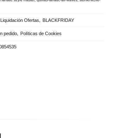
s fanatic stryle master
quillas-fanatic-all-waves
stohkt-wzve-
Liquidación Ofertas
BLACKFRIDAY
un pedido
Políticas de Cookies
0854535