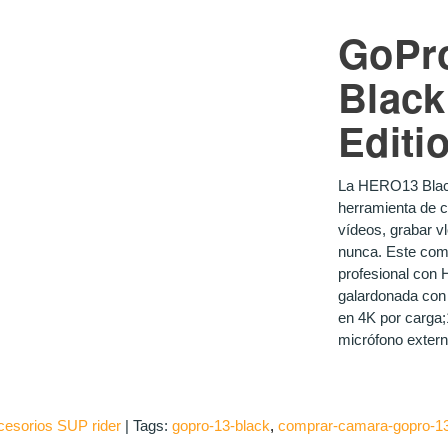
GoPr
Black
Editi
La HERO13 Black
herramienta de c
vídeos, grabar vl
nunca. Este comp
profesional con 
galardonada con
en 4K por carga;
micrófono extern
cesorios SUP rider
|
Tags:
gopro-13-black
comprar-camara-gopro-1