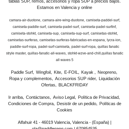
tablas SUP, remos, accesorios y ropa SUP a precios bajos.
Estamos en Valencia y online
camara-air-duotone
camara-aire-wing-duotone
camiseta-paddel-surf
camiseta-paddle-surf
camiseta-padel-surf
camiseta-padel-surfinf
camiseta-stohkt
camiseta-sup
camiseta-sup-surf
camisetas-stohkt
camisetas-surferas
camisetas-surferas-fabricadas-en-espana
lycra-ion
paddle-surf-ropa
padel-surf-camiseta
padel-surf-ropa
quillas fanatic
stryle master
quillas-fanatic-all-waves
stohkt-wzve-and-chill
​quillas fanatic
all waves 5
Paddle Surf
Wingfoil
Kite
E-FOIL
Kayak
Neopreno
Ropa y complementos
Accesorios SUP rider
Liquidación
Ofertas
BLACKFRIDAY
Ir arriba
Contáctanos
Aviso Legal
Política de Privacidad
Condiciones de Compra
Desistir de un pedido
Políticas de
Cookies
Alfahuir 41 - 46019 Valencia, Valencia - (España) |
ola@paddlegang.com |
670854535