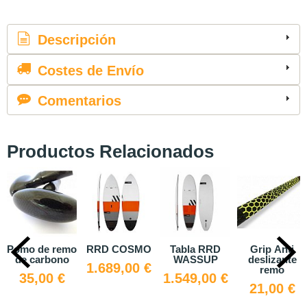
Descripción
Costes de Envío
Comentarios
Productos Relacionados
RRD COSMO
Tabla RRD
Grip Anti
COASTO
WASSUP
deslizante
Turbo
1.689,00 €
remo
1.549,00 €
529,00 €
21,00 €