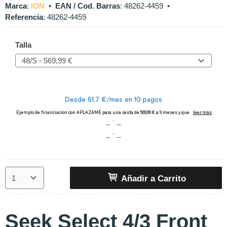
Marca
:
ION
•
EAN / Cod. Barras
:
48262-4459
•
Referencia
:
48262-4459
Talla
Añadir a Carrito
Seek Select 4/3 Front