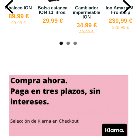
ON
Bolsa estanca
Cambiador
Ion Amaze 5/4
Leash rodi
ION 13 litros.
impermeable
Front zip
wingfoil
€
ION
29,99 €
230,99 €
39,00 
34,99 €
329,99 €
39,99 €