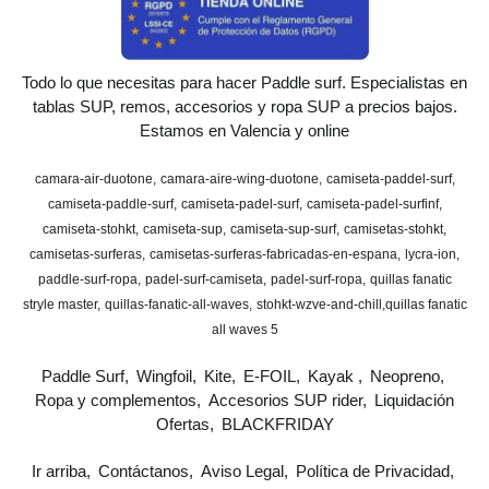
Todo lo que necesitas para hacer Paddle surf. Especialistas en
tablas SUP, remos, accesorios y ropa SUP a precios bajos.
Estamos en Valencia y online
camara-air-duotone
camara-aire-wing-duotone
camiseta-paddel-surf
camiseta-paddle-surf
camiseta-padel-surf
camiseta-padel-surfinf
camiseta-stohkt
camiseta-sup
camiseta-sup-surf
camisetas-stohkt
camisetas-surferas
camisetas-surferas-fabricadas-en-espana
lycra-ion
paddle-surf-ropa
padel-surf-camiseta
padel-surf-ropa
quillas fanatic
stryle master
quillas-fanatic-all-waves
stohkt-wzve-and-chill
​quillas fanatic
all waves 5
Paddle Surf
Wingfoil
Kite
E-FOIL
Kayak
Neopreno
Ropa y complementos
Accesorios SUP rider
Liquidación
Ofertas
BLACKFRIDAY
Ir arriba
Contáctanos
Aviso Legal
Política de Privacidad