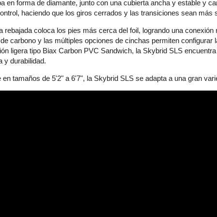
a en forma de diamante, junto con una cubierta ancha y estable y ca
 control, haciendo que los giros cerrados y las transiciones sean más s
a rebajada coloca los pies más cerca del foil, logrando una conexión 
de carbono y las múltiples opciones de cinchas permiten configurar l
ón ligera tipo Biax Carbon PVC Sandwich, la Skybrid SLS encuentra el 
a y durabilidad.
 en tamaños de 5'2" a 6'7", la Skybrid SLS se adapta a una gran vari