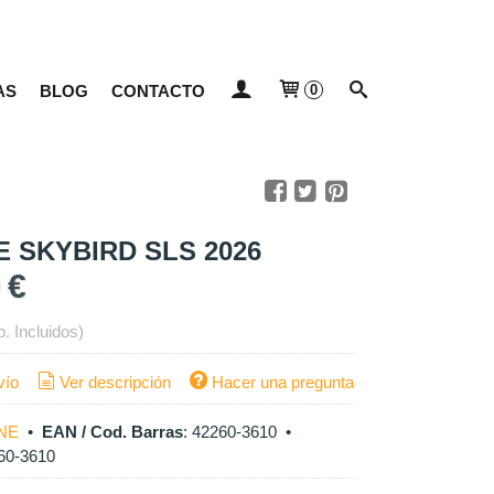
AS
BLOG
CONTACTO
0
 SKYBIRD SLS 2026
 €
p. Incluidos)
vío
Ver descripción
Hacer una pregunta
NE
•
EAN / Cod. Barras
:
42260-3610
•
60-3610