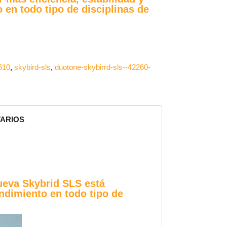
 en todo tipo de disciplinas de
610
skybird-sls
duotone-skybirrd-sls--42260-
ARIOS
ueva Skybrid SLS está
endimiento en todo tipo de