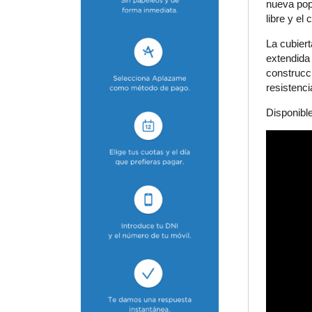
nueva pop
libre y el
La cubiert
extendida 
construcci
resistenci
Disponible