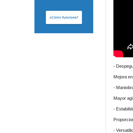
- Despegu
Mejora en
- Maniobra
Mayor agil
- Estabili
Proporcion
- Versatil