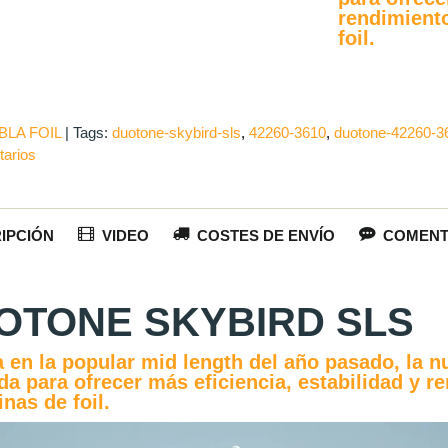
rendimiento
foil.
BLA FOIL
|
Tags:
duotone-skybird-sls
42260-3610
duotone-42260-3
arios
IPCIÓN
VIDEO
COSTES DE ENVÍO
COMENT
OTONE SKYBIRD SLS
 en la popular mid length del año pasado, la n
da para ofrecer más eficiencia, estabilidad y r
inas de foil.