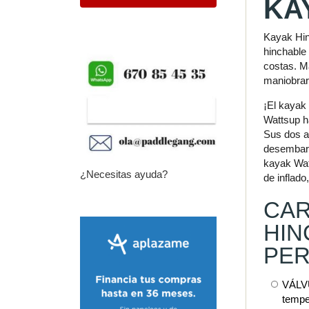
KA
Kayak Hin
hinchable
costas. M
maniobrar
¡El kayak 
Wattsup ha
Sus dos a
desembarq
kayak Wat
¿Necesitas ayuda?
de inflado
CAR
HIN
PER
VÁLVU
temper