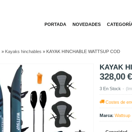
PORTADA
NOVEDADES
CATEGORÍ
k
»
Kayaks hinchables
»
KAYAK HINCHABLE WATTSUP COD
KAYAK H
328,00 €
3 En Stock
-
(Im
Costes de en
Marca
:
Wattsup
Capacidad