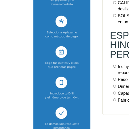
CALID
desli
BOLSA
en un
ESP
HIN
PER
Inclu
repar
Peso 
Dimen
Capac
Fabri