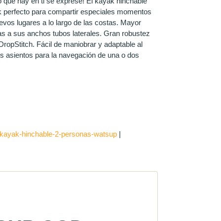
o que hay en ti se exprese! El kayak hinchable
 perfecto para compartir especiales momentos
vos lugares a lo largo de las costas. Mayor
ias a sus anchos tubos laterales. Gran robustez
DropStitch. Fácil de maniobrar y adaptable al
os asientos para la navegación de una o dos
kayak-hinchable-2-personas-watsup
|