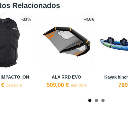
tos Relacionados
hinchable COASTO
Carro Kayak Universal CKU3,
Remo k
LOTUS 1...
ruedas...
320,00 €
54,90 €