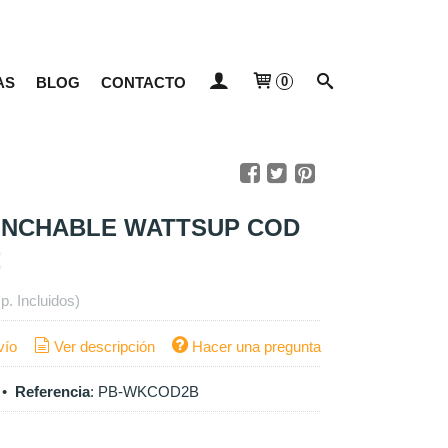
AS
BLOG
CONTACTO
0
INCHABLE WATTSUP COD
p. Incluidos)
vío
Ver descripción
Hacer una pregunta
•
Referencia
:
PB-WKCOD2B