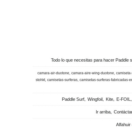
Todo lo que necesitas para hacer Paddle s
camara-air-duotone
camara-aire-wing-duotone
camiseta-
stohkt
camisetas-surferas
camisetas-surferas-fabricadas-
Paddle Surf
Wingfoil
Kite
E-FOIL
Ir arriba
Contácta
Alfahuir