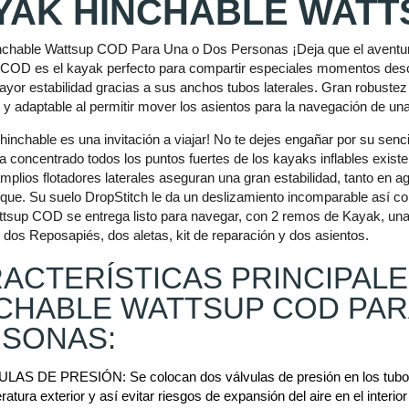
YAK HINCHABLE WATT
chable Wattsup COD Para Una o Dos Personas ¡Deja que el aventure
 COD es el kayak perfecto para compartir especiales momentos descu
ayor estabilidad gracias a sus anchos tubos laterales. Gran robustez
 y adaptable al permitir mover los asientos para la navegación de un
hinchable es una invitación a viajar! No te dejes engañar por su sen
 concentrado todos los puntos fuertes de los kayaks inflables existe
mplios flotadores laterales aseguran una gran estabilidad, tanto en a
ue. Su suelo DropStitch le da un deslizamiento incomparable así co
tsup COD se entrega listo para navegar, con 2 remos de Kayak, una
, dos Reposapiés, dos aletas, kit de reparación y dos asientos.
ACTERÍSTICAS PRINCIPALE
CHABLE WATTSUP COD PAR
SONAS:
LAS DE PRESIÓN: Se colocan dos válvulas de presión en los tubos l
atura exterior y así evitar riesgos de expansión del aire en el interior