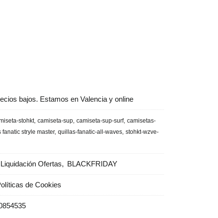
ecios bajos. Estamos en Valencia y online
miseta-stohkt
camiseta-sup
camiseta-sup-surf
camisetas-
s fanatic stryle master
quillas-fanatic-all-waves
stohkt-wzve-
Liquidación Ofertas
BLACKFRIDAY
olíticas de Cookies
0854535