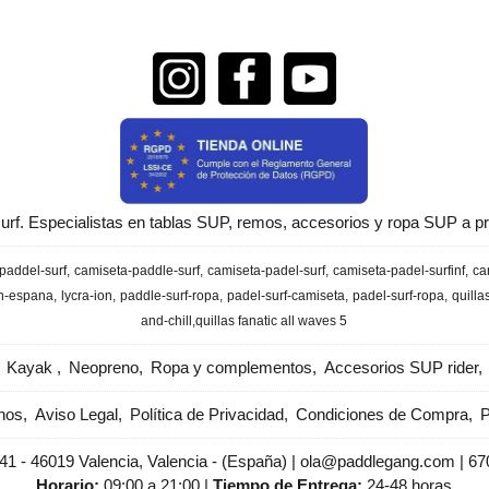
urf. Especialistas en tablas SUP, remos, accesorios y ropa SUP a pr
paddel-surf
camiseta-paddle-surf
camiseta-padel-surf
camiseta-padel-surfinf
ca
en-espana
lycra-ion
paddle-surf-ropa
padel-surf-camiseta
padel-surf-ropa
quilla
and-chill
​quillas fanatic all waves 5
Kayak
Neopreno
Ropa y complementos
Accesorios SUP rider
nos
Aviso Legal
Política de Privacidad
Condiciones de Compra
P
 41 - 46019 Valencia, Valencia - (España) | ola@paddlegang.com |
67
Horario:
09:00 a 21:00 |
Tiempo de Entrega:
24-48 horas