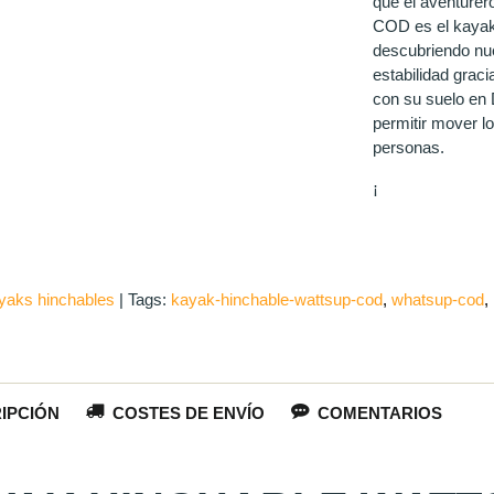
que el aventurer
COD es el kayak
descubriendo nue
estabilidad grac
con su suelo en 
permitir mover l
personas.
¡
yaks hinchables
|
Tags:
kayak-hinchable-wattsup-cod
whatsup-cod
IPCIÓN
COSTES DE ENVÍO
COMENTARIOS