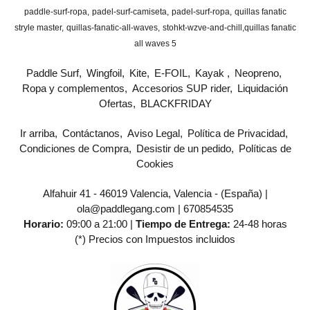
paddle-surf-ropa
padel-surf-camiseta
padel-surf-ropa
quillas fanatic
stryle master
quillas-fanatic-all-waves
stohkt-wzve-and-chill
​quillas fanatic
all waves 5
Paddle Surf
Wingfoil
Kite
E-FOIL
Kayak
Neopreno
Ropa y complementos
Accesorios SUP rider
Liquidación
Ofertas
BLACKFRIDAY
Ir arriba
Contáctanos
Aviso Legal
Política de Privacidad
Condiciones de Compra
Desistir de un pedido
Políticas de
Cookies
Alfahuir 41 - 46019 Valencia, Valencia - (España) |
ola@paddlegang.com |
670854535
Horario:
09:00 a 21:00 |
Tiempo de Entrega:
24-48 horas
(*) Precios con Impuestos incluidos