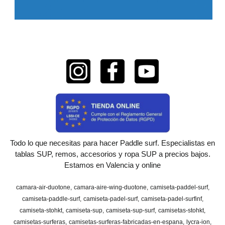
Todo lo que necesitas para hacer Paddle surf. Especialistas en
tablas SUP, remos, accesorios y ropa SUP a precios bajos.
Estamos en Valencia y online
camara-air-duotone
camara-aire-wing-duotone
camiseta-paddel-surf
camiseta-paddle-surf
camiseta-padel-surf
camiseta-padel-surfinf
camiseta-stohkt
camiseta-sup
camiseta-sup-surf
camisetas-stohkt
camisetas-surferas
camisetas-surferas-fabricadas-en-espana
lycra-ion