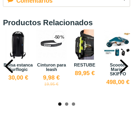
Comentarios
Productos Relacionados
-50 %
Bolsa estanca
Cinturon para
RESTUBE
Scooter
Surflogic
leash
Marino
89,95 €
SKIFFO
30,00 €
9,98 €
498,00 €
19,95 €