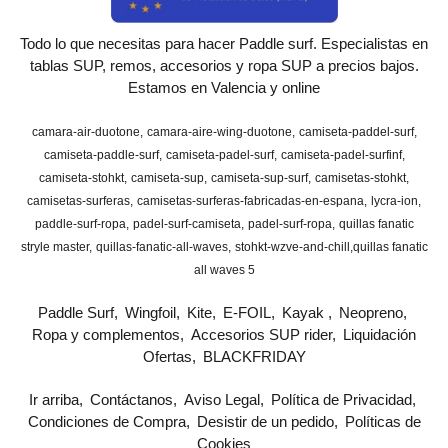
Todo lo que necesitas para hacer Paddle surf. Especialistas en
tablas SUP, remos, accesorios y ropa SUP a precios bajos.
Estamos en Valencia y online
camara-air-duotone
camara-aire-wing-duotone
camiseta-paddel-surf
camiseta-paddle-surf
camiseta-padel-surf
camiseta-padel-surfinf
camiseta-stohkt
camiseta-sup
camiseta-sup-surf
camisetas-stohkt
camisetas-surferas
camisetas-surferas-fabricadas-en-espana
lycra-ion
paddle-surf-ropa
padel-surf-camiseta
padel-surf-ropa
quillas fanatic
stryle master
quillas-fanatic-all-waves
stohkt-wzve-and-chill
​quillas fanatic
all waves 5
Paddle Surf
Wingfoil
Kite
E-FOIL
Kayak
Neopreno
Ropa y complementos
Accesorios SUP rider
Liquidación
Ofertas
BLACKFRIDAY
Ir arriba
Contáctanos
Aviso Legal
Política de Privacidad
Condiciones de Compra
Desistir de un pedido
Políticas de
Cookies