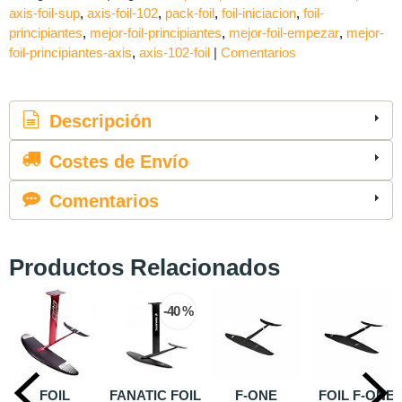
axis-foil-sup
axis-foil-102
pack-foil
foil-iniciacion
foil-
principiantes
mejor-foil-principiantes
mejor-foil-empezar
mejor-
foil-principiantes-axis
axis-102-foil
|
Comentarios
Descripción
Costes de Envío
Comentarios
Productos Relacionados
-40 %
-30
FANATIC FOIL
F-ONE
FOIL F-ONE
Foil Wing 