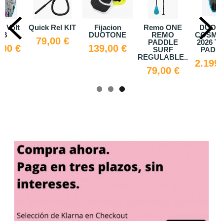
e Volt
Quick Rel KIT
Fijacion
Remo ONE
DUOT
AB
DUOTONE
REMO
COSMI
79,00 €
PADDLE
2026 
,00 €
139,00 €
SURF
PADDL
REGULABLE...
2.199
79,00 €