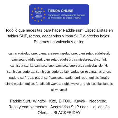
Todo lo que necesitas para hacer Paddle surf. Especialistas en
tablas SUP, remos, accesorios y ropa SUP a precios bajos.
Estamos en Valencia y online
camara-air-duotone
camara-aire-wing-duotone
camiseta-paddel-surf
camiseta-paddle-surf
camiseta-padel-surf
camiseta-padel-surfinf
camiseta-stohkt
camiseta-sup
camiseta-sup-surf
camisetas-stohkt
camisetas-surferas
camisetas-surferas-fabricadas-en-espana
lycra-ion
paddle-surf-ropa
padel-surf-camiseta
padel-surf-ropa
quillas fanatic
stryle master
quillas-fanatic-all-waves
stohkt-wzve-and-chill
​quillas fanatic
all waves 5
Paddle Surf
Wingfoil
Kite
E-FOIL
Kayak
Neopreno
Ropa y complementos
Accesorios SUP rider
Liquidación
Ofertas
BLACKFRIDAY