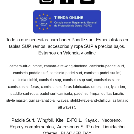
Todo lo que necesitas para hacer Paddle surf. Especialistas en
tablas SUP, remos, accesorios y ropa SUP a precios bajos.
Estamos en Valencia y online
camara-air-duotone
camara-aire-wing-duotone
camiseta-paddel-surf
camiseta-paddle-surf
camiseta-padel-surf
camiseta-padel-surfinf
camiseta-stohkt
camiseta-sup
camiseta-sup-surf
camisetas-stohkt
camisetas-surferas
camisetas-surferas-fabricadas-en-espana
lycra-ion
paddle-surf-ropa
padel-surf-camiseta
padel-surf-ropa
quillas fanatic
stryle master
quillas-fanatic-all-waves
stohkt-wzve-and-chill
​quillas fanatic
all waves 5
Paddle Surf
Wingfoil
Kite
E-FOIL
Kayak
Neopreno
Ropa y complementos
Accesorios SUP rider
Liquidación
Ofertas
BLACKFRIDAY