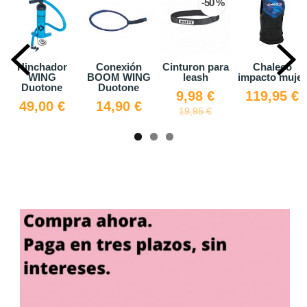
-50 %
Hinchador
Conexión
Cinturon para
Chaleco
WING
BOOM WING
leash
impacto mujer
Duotone
Duotone
9,98 €
119,95 €
49,00 €
14,90 €
19,95 €