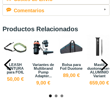
Comentarios
Productos Relacionados
iantes de
Bolsa para
Mastil
Duotone
Win
ltibrand
Foil Duotone
duotone Aero
TrackNut
Pump
ALUMINIO
Stainless
89,00 €
1.4
apter...
Variant
Steel...
,00 €
659,00 €
19,00 €