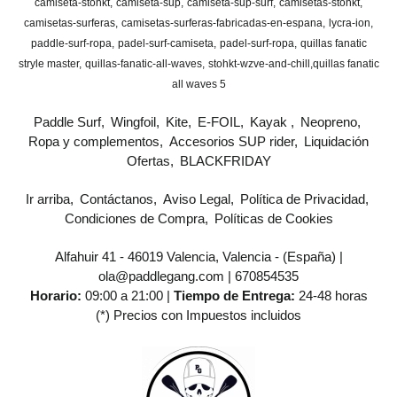
camiseta-stohkt
camiseta-sup
camiseta-sup-surf
camisetas-stohkt
camisetas-surferas
camisetas-surferas-fabricadas-en-espana
lycra-ion
paddle-surf-ropa
padel-surf-camiseta
padel-surf-ropa
quillas fanatic
stryle master
quillas-fanatic-all-waves
stohkt-wzve-and-chill
​quillas fanatic
all waves 5
Paddle Surf
Wingfoil
Kite
E-FOIL
Kayak
Neopreno
Ropa y complementos
Accesorios SUP rider
Liquidación
Ofertas
BLACKFRIDAY
Ir arriba
Contáctanos
Aviso Legal
Política de Privacidad
Condiciones de Compra
Políticas de Cookies
Alfahuir 41 - 46019 Valencia, Valencia - (España) |
ola@paddlegang.com |
670854535
Horario:
09:00 a 21:00 |
Tiempo de Entrega:
24-48 horas
(*) Precios con Impuestos incluidos