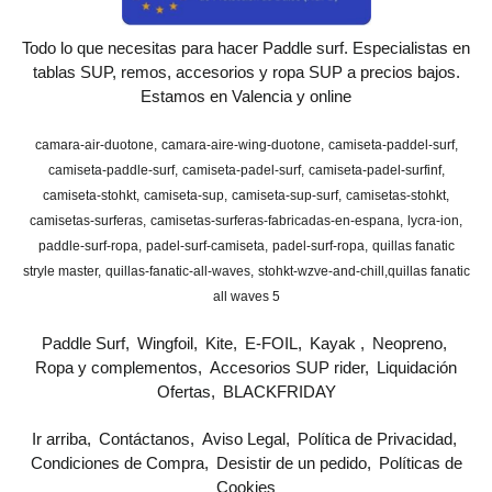
Todo lo que necesitas para hacer Paddle surf. Especialistas en
tablas SUP, remos, accesorios y ropa SUP a precios bajos.
Estamos en Valencia y online
camara-air-duotone
camara-aire-wing-duotone
camiseta-paddel-surf
camiseta-paddle-surf
camiseta-padel-surf
camiseta-padel-surfinf
camiseta-stohkt
camiseta-sup
camiseta-sup-surf
camisetas-stohkt
camisetas-surferas
camisetas-surferas-fabricadas-en-espana
lycra-ion
paddle-surf-ropa
padel-surf-camiseta
padel-surf-ropa
quillas fanatic
stryle master
quillas-fanatic-all-waves
stohkt-wzve-and-chill
​quillas fanatic
all waves 5
Paddle Surf
Wingfoil
Kite
E-FOIL
Kayak
Neopreno
Ropa y complementos
Accesorios SUP rider
Liquidación
Ofertas
BLACKFRIDAY
Ir arriba
Contáctanos
Aviso Legal
Política de Privacidad
Condiciones de Compra
Desistir de un pedido
Políticas de
Cookies