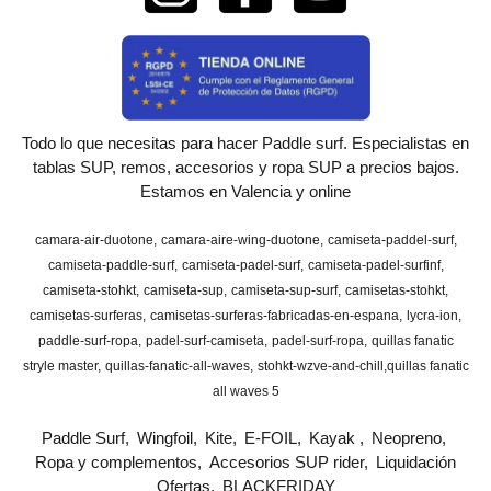
Todo lo que necesitas para hacer Paddle surf. Especialistas en
tablas SUP, remos, accesorios y ropa SUP a precios bajos.
Estamos en Valencia y online
camara-air-duotone
camara-aire-wing-duotone
camiseta-paddel-surf
camiseta-paddle-surf
camiseta-padel-surf
camiseta-padel-surfinf
camiseta-stohkt
camiseta-sup
camiseta-sup-surf
camisetas-stohkt
camisetas-surferas
camisetas-surferas-fabricadas-en-espana
lycra-ion
paddle-surf-ropa
padel-surf-camiseta
padel-surf-ropa
quillas fanatic
stryle master
quillas-fanatic-all-waves
stohkt-wzve-and-chill
​quillas fanatic
all waves 5
Paddle Surf
Wingfoil
Kite
E-FOIL
Kayak
Neopreno
Ropa y complementos
Accesorios SUP rider
Liquidación
Ofertas
BLACKFRIDAY