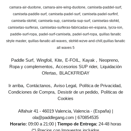
camara-air-duotone
camara-aire-wing-duotone
camiseta-paddel-surf
camiseta-paddle-surf
camiseta-padel-surf
camiseta-padel-surfinf
camiseta-stohkt
camiseta-sup
camiseta-sup-surf
camisetas-stohkt
camisetas-surferas
camisetas-surferas-fabricadas-en-espana
lycra-ion
paddle-surf-ropa
padel-surf-camiseta
padel-surf-ropa
quillas fanatic
stryle master
quillas-fanatic-all-waves
stohkt-wzve-and-chill
​quillas fanatic
all waves 5
Paddle Surf
Wingfoil
Kite
E-FOIL
Kayak
Neopreno
Ropa y complementos
Accesorios SUP rider
Liquidación
Ofertas
BLACKFRIDAY
Ir arriba
Contáctanos
Aviso Legal
Política de Privacidad
Condiciones de Compra
Desistir de un pedido
Políticas de
Cookies
Alfahuir 41 - 46019 Valencia, Valencia - (España) |
ola@paddlegang.com |
670854535
Horario:
09:00 a 21:00 |
Tiempo de Entrega:
24-48 horas
(*) Precios con Impuestos incluidos