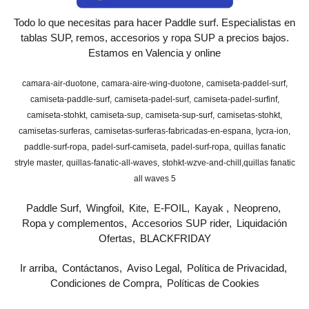
Todo lo que necesitas para hacer Paddle surf. Especialistas en
tablas SUP, remos, accesorios y ropa SUP a precios bajos.
Estamos en Valencia y online
camara-air-duotone
camara-aire-wing-duotone
camiseta-paddel-surf
camiseta-paddle-surf
camiseta-padel-surf
camiseta-padel-surfinf
camiseta-stohkt
camiseta-sup
camiseta-sup-surf
camisetas-stohkt
camisetas-surferas
camisetas-surferas-fabricadas-en-espana
lycra-ion
paddle-surf-ropa
padel-surf-camiseta
padel-surf-ropa
quillas fanatic
stryle master
quillas-fanatic-all-waves
stohkt-wzve-and-chill
​quillas fanatic
all waves 5
Paddle Surf
Wingfoil
Kite
E-FOIL
Kayak
Neopreno
Ropa y complementos
Accesorios SUP rider
Liquidación
Ofertas
BLACKFRIDAY
Ir arriba
Contáctanos
Aviso Legal
Política de Privacidad
Condiciones de Compra
Políticas de Cookies