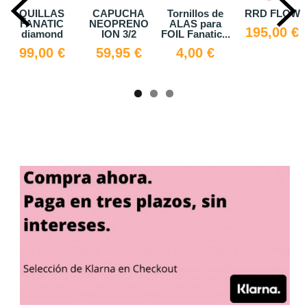
PUCHA
Tornillos de
RRD FLOW
Fanatic RAY
Ele
OPRENO
ALAS para
Pure
Fr
195,00 €
ON 3/2
FOIL Fanatic...
1.364,30 €
14
,95 €
4,00 €
1.949,00 €
25