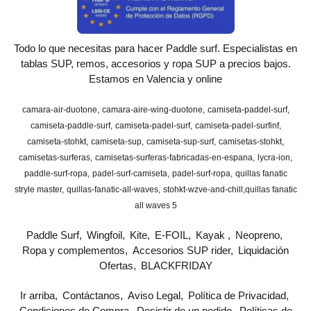
Todo lo que necesitas para hacer Paddle surf. Especialistas en
tablas SUP, remos, accesorios y ropa SUP a precios bajos.
Estamos en Valencia y online
camara-air-duotone
camara-aire-wing-duotone
camiseta-paddel-surf
camiseta-paddle-surf
camiseta-padel-surf
camiseta-padel-surfinf
camiseta-stohkt
camiseta-sup
camiseta-sup-surf
camisetas-stohkt
camisetas-surferas
camisetas-surferas-fabricadas-en-espana
lycra-ion
paddle-surf-ropa
padel-surf-camiseta
padel-surf-ropa
quillas fanatic
stryle master
quillas-fanatic-all-waves
stohkt-wzve-and-chill
​quillas fanatic
all waves 5
Paddle Surf
Wingfoil
Kite
E-FOIL
Kayak
Neopreno
Ropa y complementos
Accesorios SUP rider
Liquidación
Ofertas
BLACKFRIDAY
Ir arriba
Contáctanos
Aviso Legal
Política de Privacidad
Condiciones de Compra
Desistir de un pedido
Políticas de