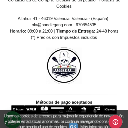
Cookies
Alfahuir 41 - 46019 Valencia, Valencia - (España) |
ola@paddlegang.com |
670854535
Horario:
09:00 a 21:00 |
Tiempo de Entrega:
24-48 horas
(*) Precios con Impuestos incluidos
Métodos de pago aceptados
Usamos cookies de terceros para mejorar la experiencia de navegación,
y obtener estadísticas anónimas. Si continúa navegando consideramos
Paddle Gang
- Copyright © 2026 [25417] - Con la tecnología de Palbin.com
que acepta el uso de cookies.
OK
Más información