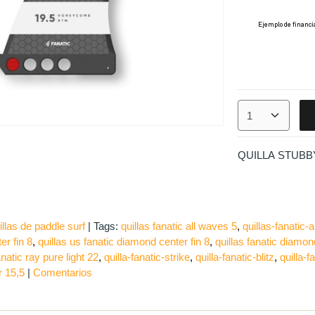
QUILLA STUBBY 
llas de paddle surf
|
Tags:
​quillas fanatic all waves 5
quillas-fanatic-
er fin 8
quillas us fanatic diamond center fin 8
quillas fanatic diamon
anatic ray pure light 22
quilla-fanatic-strike
quilla-fanatic-blitz
quilla-f
r 15,5
|
Comentarios