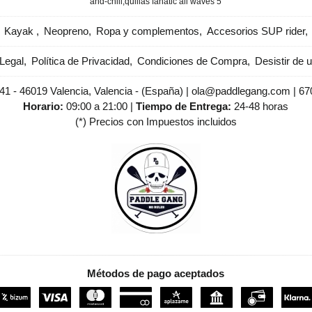
and-chill
​quillas fanatic all waves 5
Kayak
Neopreno
Ropa y complementos
Accesorios SUP rider
Legal
Política de Privacidad
Condiciones de Compra
Desistir de 
 41 - 46019 Valencia, Valencia - (España) | ola@paddlegang.com |
67
Horario:
09:00 a 21:00 |
Tiempo de Entrega:
24-48 horas
(*) Precios con Impuestos incluidos
Métodos de pago aceptados