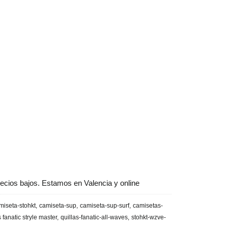
ecios bajos. Estamos en Valencia y online
miseta-stohkt
camiseta-sup
camiseta-sup-surf
camisetas-
s fanatic stryle master
quillas-fanatic-all-waves
stohkt-wzve-