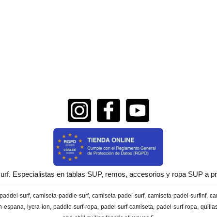
urf. Especialistas en tablas SUP, remos, accesorios y ropa SUP a pr
paddel-surf
camiseta-paddle-surf
camiseta-padel-surf
camiseta-padel-surfinf
ca
en-espana
lycra-ion
paddle-surf-ropa
padel-surf-camiseta
padel-surf-ropa
quilla