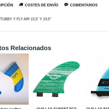
IPCIÓN
COSTES DE ENVÍO
COMENTARIOS
TUBBY Y FLY AIR 15,5" Y 19,5"
tos Relacionados
Footstraps Fanatic
VÁLVULA tabla hinchable