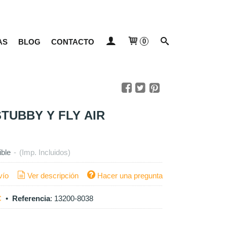
AS
BLOG
CONTACTO
0
STUBBY Y FLY AIR
ible
-
(Imp. Incluidos)
vío
Ver descripción
Hacer una pregunta
C
•
Referencia
:
13200-8038