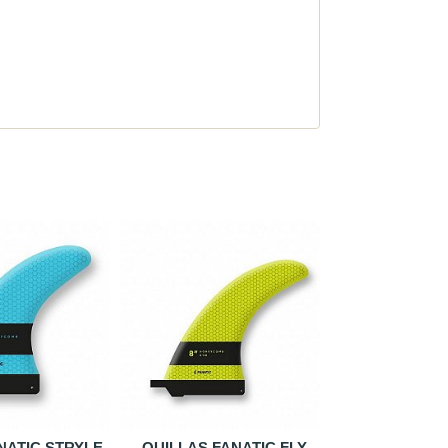
Remo FANATIC ajustable
ALA DELANTERA AERO