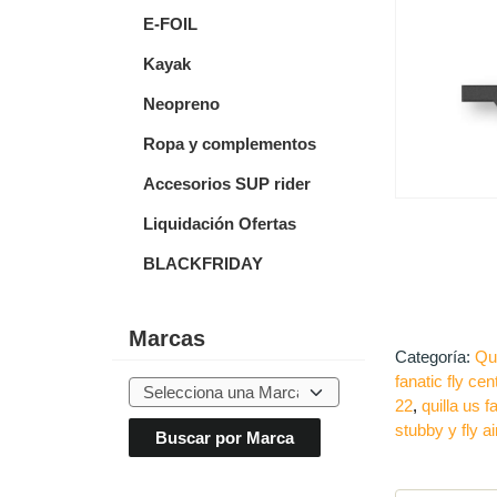
E-FOIL
Kayak
Neopreno
Ropa y complementos
Accesorios SUP rider
Liquidación Ofertas
BLACKFRIDAY
Marcas
Categoría:
Qui
fanatic fly cent
22
quilla us f
stubby y fly ai