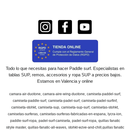
Todo lo que necesitas para hacer Paddle surf. Especialistas en
tablas SUP, remos, accesorios y ropa SUP a precios bajos.
Estamos en Valencia y online
camara-air-duotone
camara-aire-wing-duotone
camiseta-paddel-surf
camiseta-paddle-surf
camiseta-padel-surf
camiseta-padel-surfinf
camiseta-stohkt
camiseta-sup
camiseta-sup-surf
camisetas-stohkt
camisetas-surferas
camisetas-surferas-fabricadas-en-espana
lycra-ion
paddle-surf-ropa
padel-surf-camiseta
padel-surf-ropa
quillas fanatic
stryle master
quillas-fanatic-all-waves
stohkt-wzve-and-chill
​quillas fanatic