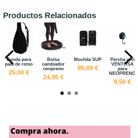
Productos Relacionados
Bolsa
Mochila SUP
Percha con
QUILLAS
cambiador
VENTOSA
FANATIC
85,00 €
neopreno
para
STRYLE
NEOPRENO
MASTER
24,95 €
9,50 €
79,00 €