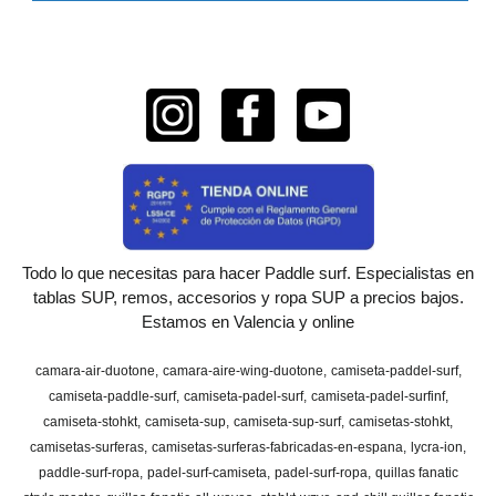
Todo lo que necesitas para hacer Paddle surf. Especialistas en
tablas SUP, remos, accesorios y ropa SUP a precios bajos.
Estamos en Valencia y online
camara-air-duotone
camara-aire-wing-duotone
camiseta-paddel-surf
camiseta-paddle-surf
camiseta-padel-surf
camiseta-padel-surfinf
camiseta-stohkt
camiseta-sup
camiseta-sup-surf
camisetas-stohkt
camisetas-surferas
camisetas-surferas-fabricadas-en-espana
lycra-ion
paddle-surf-ropa
padel-surf-camiseta
padel-surf-ropa
quillas fanatic