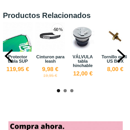
Productos Relacionados
-50 %
-50 %
nturon para
VÁLVULA
Tornillo quilla
FOOTSTRAP
leash
tabla
US BOX
de
hinchable
SEGURIDAD
9,98 €
8,00 €
12,00 €
25,00 €
19,95 €
49,99 €