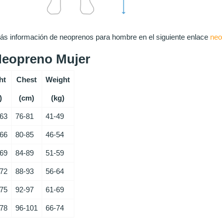
s información de neoprenos para hombre en el siguiente enlace
neo
Neopreno Mujer
ht
Chest
Weight
)
(cm)
(kg)
163
76-81
41-49
166
80-85
46-54
169
84-89
51-59
172
88-93
56-64
175
92-97
61-69
178
96-101
66-74