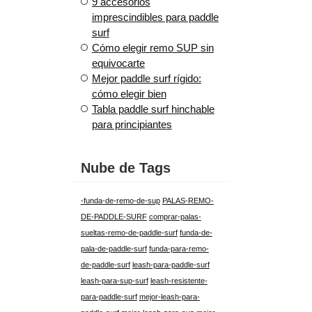
9 accesorios
imprescindibles para paddle
surf
Cómo elegir remo SUP sin
equivocarte
Mejor paddle surf rígido:
cómo elegir bien
Tabla paddle surf hinchable
para principiantes
Nube de Tags
-funda-de-remo-de-sup
PALAS-REMO-
DE-PADDLE-SURF
comprar-palas-
sueltas-remo-de-paddle-surf
funda-de-
pala-de-paddle-surf
funda-para-remo-
de-paddle-surf
leash-para-paddle-surf
leash-para-sup-surf
leash-resistente-
para-paddle-surf
mejor-leash-para-