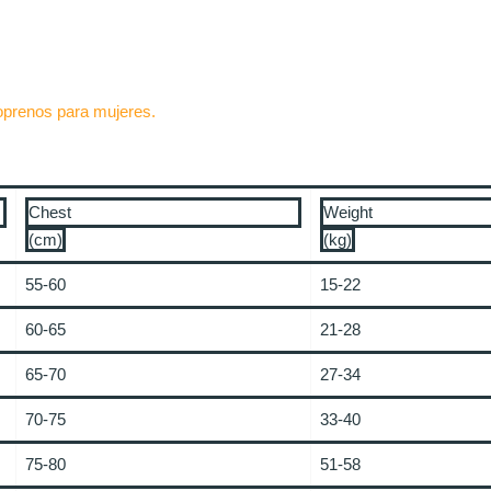
oprenos para mujeres.
Chest
Weight
(cm)
(kg)
55-60
15-22
60-65
21-28
65-70
27-34
70-75
33-40
75-80
51-58