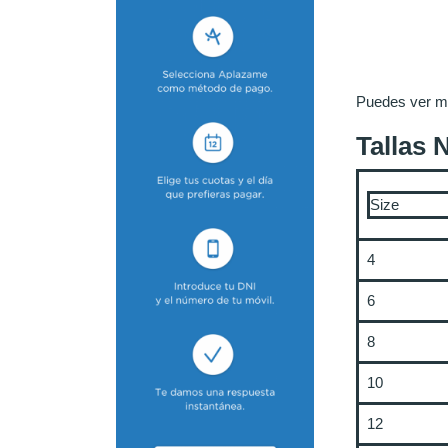
Puedes ver má
Tallas 
Size
4
6
8
10
12