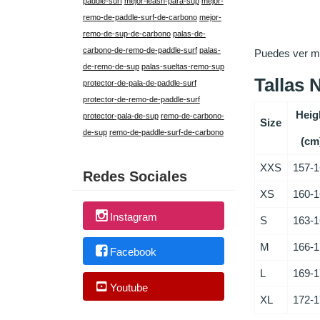
paddle-surf
mejor-leash-para-sup
mejor-
remo-de-paddle-surf-de-carbono
mejor-
remo-de-sup-de-carbono
palas-de-
carbono-de-remo-de-paddle-surf
palas-
Puedes ver má
de-remo-de-sup
palas-sueltas-remo-sup
Tallas 
protector-de-pala-de-paddle-surf
protector-de-remo-de-paddle-surf
Heig
protector-pala-de-sup
remo-de-carbono-
Size
de-sup
remo-de-paddle-surf-de-carbono
(cm
XXS
157-
Redes Sociales
XS
160-
Instagram
S
163-
M
166-
Facebook
L
169-
Youtube
XL
172-