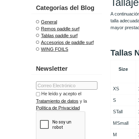
Tallaj
Categorías del Blog
A continuación
talla adecuad
General
mayor prestac
Remos paddle surf
Tablas paddle surf
Accesorios de paddle surf
WING FOILS
Tallas
Newsletter
Size
XS
He leído y acepto el
S
Tratamiento de datos
y la
Política de Privacidad
STall
MSmall
M