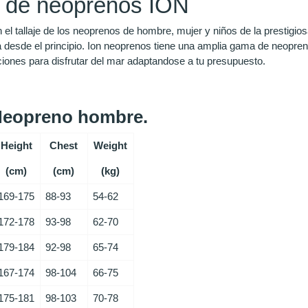
e de neoprenos ION
 el tallaje de los neoprenos de hombre, mujer y niños de la prestigiosa
a desde el principio. Ion neoprenos tiene una amplia gama de neopr
iones para disfrutar del mar adaptandose a tu presupuesto.
 Neopreno hombre.
Height
Chest
Weight
(cm)
(cm)
(kg)
169-175
88-93
54-62
172-178
93-98
62-70
179-184
92-98
65-74
167-174
98-104
66-75
175-181
98-103
70-78