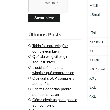
MTall
LSmall
L
LTall
Últimos Posts
XLSmall
Tabla foil para wingfoil:
XL
cómo elegir bien
Qué ala wingfoil elegir
XLTall
según tu nivel
Liquidación material
XXLSmall
wingfoil: qué comprar bien
XXL
Qué quilla SUP comprar y
acertar fácil
3XL
Ofertas de tablas paddle
surf que sí valen
4XL
Cómo elegir un pack paddle
surf completo