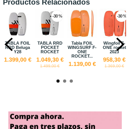
Productos Relacionados
-30 %
-30 %
-30 %
oil F-
F-ONE
Tabla F-ONE
Sky Air 2024
Duoto
rocket
ROCKET
ROCKET
Styl
999,00 €
023
WING
WING - S 2023
2
CARBON
,30 €
958,30 €
1.39
1.574,30 €
9,00 €
1.369,00 €
1.99
2.249,00 €