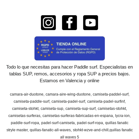
Todo lo que necesitas para hacer Paddle surf. Especialistas en
tablas SUP, remos, accesorios y ropa SUP a precios bajos.
Estamos en Valencia y online
camara-air-duotone
camara-aire-wing-duotone
camiseta-paddel-surf
camiseta-paddle-surf
camiseta-padel-surf
camiseta-padel-surfinf
camiseta-stohkt
camiseta-sup
camiseta-sup-surf
camisetas-stohkt
camisetas-surferas
camisetas-surferas-fabricadas-en-espana
lycra-ion
paddle-surf-ropa
padel-surf-camiseta
padel-surf-ropa
quillas fanatic
stryle master
quillas-fanatic-all-waves
stohkt-wzve-and-chill
​quillas fanatic
all waves 5