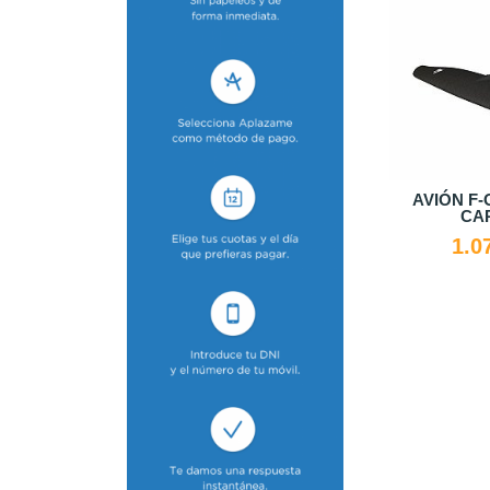
AVIÓN F-
CA
1.0