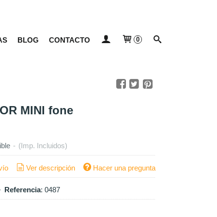
AS
BLOG
CONTACTO
0
R MINI fone
ible
-
(Imp. Incluidos)
vío
Ver descripción
Hacer una pregunta
•
Referencia
:
0487