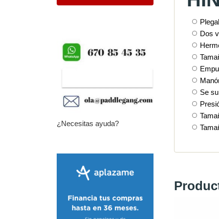
Plegab
Dos v
Hermé
Tamañ
Empu
Manóm
Se sum
Presi
Tamañ
¿Necesitas ayuda?
Tamañ
Produc