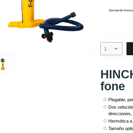
HINC
fone
Plegable, per
Dos velocid
direcciones, 
Hermética a 
Tamaño opti