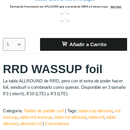
Añadir a Carrito
RRD WASSUP foil
La tabla ALLROUND de RRD, pero con el extra de poder hacer
foil, windsurf o combinarlo como quieras. Disponible en 3 tamaño
8'3 ( etech), 8'10 (LTE) y 8'3 (LTE).
Categoría:
Tablas de paddle surf
|
Tags:
tabla-sup-allround
rrd-
wassup
tabla-rrd-wassup
tabla-rrd-allround
tabla-rrd
tabla-
allround
allround-rrd
|
Comentarios