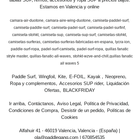
Estamos en Valencia y online
camara-air-duotone
camara-aire-wing-duotone
camiseta-paddel-surf
camiseta-paddle-surf
camiseta-padel-surf
camiseta-padel-surfinf
camiseta-stohkt
camiseta-sup
camiseta-sup-surf
camisetas-stohkt
camisetas-surferas
camisetas-surferas-fabricadas-en-espana
lycra-ion
paddle-surf-ropa
padel-surf-camiseta
padel-surf-ropa
quillas fanatic
stryle master
quillas-fanatic-all-waves
stohkt-wzve-and-chill
​quillas fanatic
all waves 5
Paddle Surf
Wingfoil
Kite
E-FOIL
Kayak
Neopreno
Ropa y complementos
Accesorios SUP rider
Liquidación
Ofertas
BLACKFRIDAY
Ir arriba
Contáctanos
Aviso Legal
Política de Privacidad
Condiciones de Compra
Desistir de un pedido
Políticas de
Cookies
Alfahuir 41 - 46019 Valencia, Valencia - (España) |
ola@paddlegang.com |
670854535