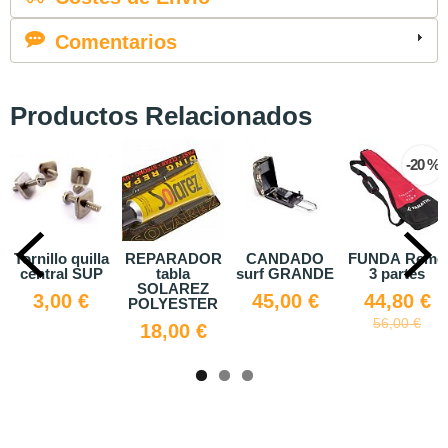
Comentarios
Productos Relacionados
-20 %
lo quilla
REPARADOR
CANDADO
FUNDA Remo
PA
ral SUP
tabla
surf GRANDE
3 partes
cam
SOLAREZ
00 €
45,00 €
44,80 €
42
POLYESTER
56,00 €
18,00 €