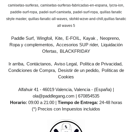
camisetas-surferas
camisetas-surferas-fabricadas-en-espana
lycra-ion
paddle-surf-ropa
padel-surf-camiseta
padel-surf-ropa
quillas fanatic
stryle master
quillas-fanatic-all-waves
stohkt-wzve-and-chill
​quillas fanatic
all waves 5
Paddle Surf
Wingfoil
Kite
E-FOIL
Kayak
Neopreno
Ropa y complementos
Accesorios SUP rider
Liquidación
Ofertas
BLACKFRIDAY
Ir arriba
Contáctanos
Aviso Legal
Política de Privacidad
Condiciones de Compra
Desistir de un pedido
Políticas de
Cookies
Alfahuir 41 - 46019 Valencia, Valencia - (España) |
ola@paddlegang.com |
670854535
Horario:
09:00 a 21:00 |
Tiempo de Entrega:
24-48 horas
(*) Precios con Impuestos incluidos