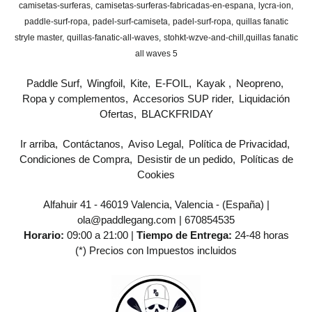
camisetas-surferas
camisetas-surferas-fabricadas-en-espana
lycra-ion
paddle-surf-ropa
padel-surf-camiseta
padel-surf-ropa
quillas fanatic
stryle master
quillas-fanatic-all-waves
stohkt-wzve-and-chill
​quillas fanatic
all waves 5
Paddle Surf
Wingfoil
Kite
E-FOIL
Kayak
Neopreno
Ropa y complementos
Accesorios SUP rider
Liquidación
Ofertas
BLACKFRIDAY
Ir arriba
Contáctanos
Aviso Legal
Política de Privacidad
Condiciones de Compra
Desistir de un pedido
Políticas de
Cookies
Alfahuir 41 - 46019 Valencia, Valencia - (España) |
ola@paddlegang.com |
670854535
Horario:
09:00 a 21:00 |
Tiempo de Entrega:
24-48 horas
(*) Precios con Impuestos incluidos