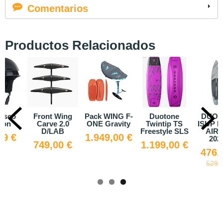
Comentarios
Productos Relacionados
asco
Front Wing
Pack WING F-
Duotone
DUOT
ion
Carve 2.0
ONE Gravity
Twintip TS
ISUP 
D/LAB
Freestyle SLS
AIR 
99 €
1.949,00 €
2026
749,00 €
1.199,00 €
476,
529,