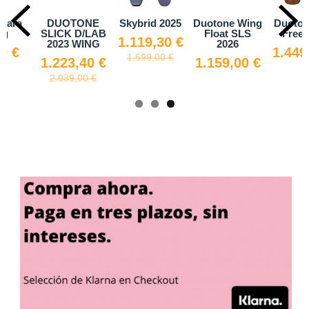
 para
DUOTONE
Skybrid 2025
Duotone Wing
Duoton
ng
SLICK D/LAB
Float SLS
Free 
1.119,30 €
2023 WING
2026
0 €
1.449
1.599,00 €
1.223,40 €
1.159,00 €
2.039,00 €