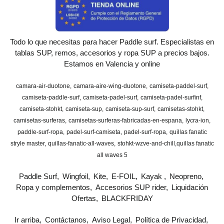
Todo lo que necesitas para hacer Paddle surf. Especialistas en
tablas SUP, remos, accesorios y ropa SUP a precios bajos.
Estamos en Valencia y online
camara-air-duotone
camara-aire-wing-duotone
camiseta-paddel-surf
camiseta-paddle-surf
camiseta-padel-surf
camiseta-padel-surfinf
camiseta-stohkt
camiseta-sup
camiseta-sup-surf
camisetas-stohkt
camisetas-surferas
camisetas-surferas-fabricadas-en-espana
lycra-ion
paddle-surf-ropa
padel-surf-camiseta
padel-surf-ropa
quillas fanatic
stryle master
quillas-fanatic-all-waves
stohkt-wzve-and-chill
​quillas fanatic
all waves 5
Paddle Surf
Wingfoil
Kite
E-FOIL
Kayak
Neopreno
Ropa y complementos
Accesorios SUP rider
Liquidación
Ofertas
BLACKFRIDAY
Ir arriba
Contáctanos
Aviso Legal
Política de Privacidad