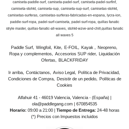
camiseta-paddle-surf
camiseta-padel-surf
camiseta-padel-surfinf
camiseta-stohkt
camiseta-sup
camiseta-sup-surf
camisetas-stohkt
camisetas-surferas
camisetas-surferas-fabricadas-en-espana
lycra-ion
paddle-surf-ropa
padel-surf-camiseta
padel-surf-ropa
quillas fanatic
stryle master
quillas-fanatic-all-waves
stohkt-wzve-and-chill
​quillas fanatic
all waves 5
Paddle Surf
Wingfoil
Kite
E-FOIL
Kayak
Neopreno
Ropa y complementos
Accesorios SUP rider
Liquidación
Ofertas
BLACKFRIDAY
Ir arriba
Contáctanos
Aviso Legal
Política de Privacidad
Condiciones de Compra
Desistir de un pedido
Políticas de
Cookies
Alfahuir 41 - 46019 Valencia, Valencia - (España) |
ola@paddlegang.com |
670854535
Horario:
09:00 a 21:00 |
Tiempo de Entrega:
24-48 horas
(*) Precios con Impuestos incluidos