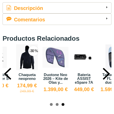
Descripción
Comentarios
Productos Relacionados
-30 %
Wing
Chaqueta
Duotone Neo
Bateria
Tabla 
izer S
neopreno
2026 – Kite de
ASSIST
FL
Olas y...
eSpare 7A
duot
00 €
174,99 €
1.399,00 €
449,00 €
1.599
249,99 €