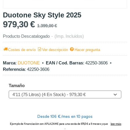
Duotone Sky Style 2025
979,30 €
1.399,00 €
Producto Descatalogado
-
(Imp. Incluidos)
Costes de envío
Ver descripción
Hacer pregunta
Marca
:
DUOTONE
•
EAN / Cod. Barras
:
42250-3606
•
Referencia
:
42250-3606
Tamaño