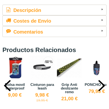
Descripción
Costes de Envío
Comentarios
Productos Relacionados
50 %
 para
Grip Anti
PONCHO surf
Grip Hexa
MOCHI
h
deslizante
Traction
ESTA
79,95 €
remo
PRODRY
 €
34,00 €
21,00 €
109,0
 €