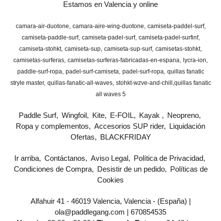
Estamos en Valencia y online
camara-air-duotone
camara-aire-wing-duotone
camiseta-paddel-surf
camiseta-paddle-surf
camiseta-padel-surf
camiseta-padel-surfinf
camiseta-stohkt
camiseta-sup
camiseta-sup-surf
camisetas-stohkt
camisetas-surferas
camisetas-surferas-fabricadas-en-espana
lycra-ion
paddle-surf-ropa
padel-surf-camiseta
padel-surf-ropa
quillas fanatic
stryle master
quillas-fanatic-all-waves
stohkt-wzve-and-chill
​quillas fanatic
all waves 5
Paddle Surf
Wingfoil
Kite
E-FOIL
Kayak
Neopreno
Ropa y complementos
Accesorios SUP rider
Liquidación
Ofertas
BLACKFRIDAY
Ir arriba
Contáctanos
Aviso Legal
Política de Privacidad
Condiciones de Compra
Desistir de un pedido
Políticas de
Cookies
Alfahuir 41 - 46019 Valencia, Valencia - (España) |
ola@paddlegang.com |
670854535