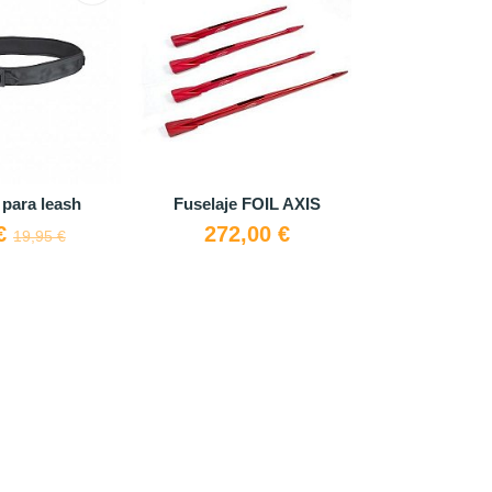
 para leash
Fuselaje FOIL AXIS
Tabla RRD A
 €
272,00 €
999,
19,95 €