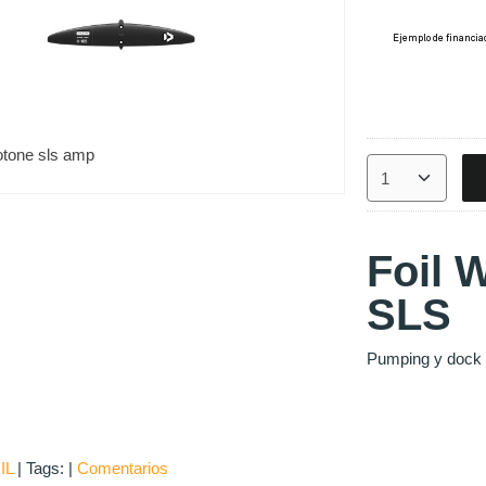
otone sls amp
Foil 
SLS
Pumping y dock 
IL
|
Tags:
|
Comentarios