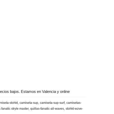
ecios bajos. Estamos en Valencia y online
miseta-stohkt
camiseta-sup
camiseta-sup-surf
camisetas-
s fanatic stryle master
quillas-fanatic-all-waves
stohkt-wzve-