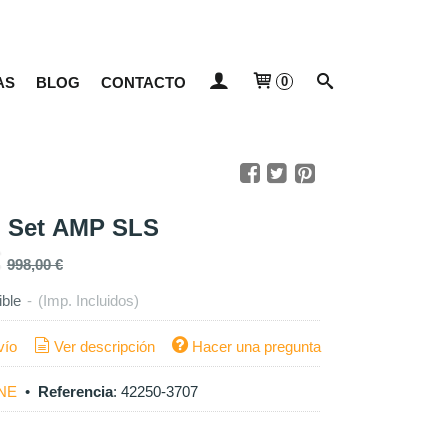
AS
BLOG
CONTACTO
0
g Set AMP SLS
€
998,00 €
ible
-
(Imp. Incluidos)
vío
Ver descripción
Hacer una pregunta
NE
•
Referencia
:
42250-3707