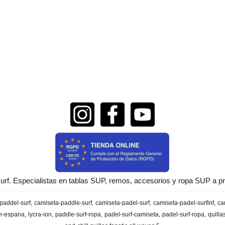
urf. Especialistas en tablas SUP, remos, accesorios y ropa SUP a pr
paddel-surf
camiseta-paddle-surf
camiseta-padel-surf
camiseta-padel-surfinf
ca
en-espana
lycra-ion
paddle-surf-ropa
padel-surf-camiseta
padel-surf-ropa
quilla