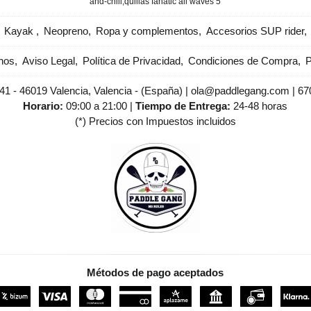
and-chill
​quillas fanatic all waves 5
Kayak
Neopreno
Ropa y complementos
Accesorios SUP rider
nos
Aviso Legal
Política de Privacidad
Condiciones de Compra
P
 41 - 46019 Valencia, Valencia - (España) | ola@paddlegang.com |
67
Horario:
09:00 a 21:00 |
Tiempo de Entrega:
24-48 horas
(*) Precios con Impuestos incluidos
Métodos de pago aceptados