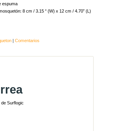
de espuma
osquetón: 8 cm / 3.15 “ (W) x 12 cm / 4.70” (L)
queton
|
Comentarios
rrea
 de Surflogic