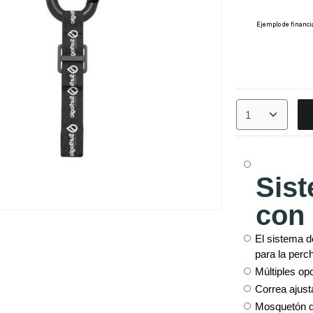
Sis
con 
El sistema 
para la perc
Múltiples op
Correa ajust
Mosquetón de