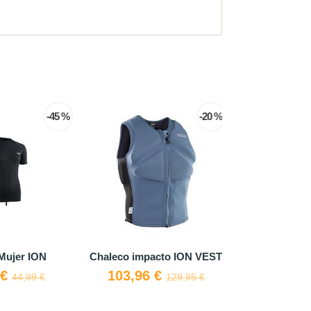
-45 %
-20 %
Mujer ION
Chaleco impacto ION VEST
Sombrero co
 €
103,96 €
39,
44,99 €
129,95 €