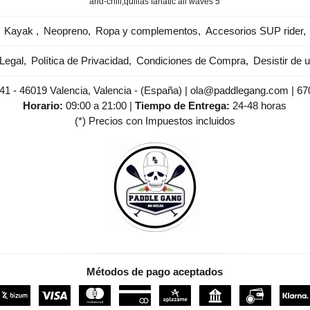
and-chill
​quillas fanatic all waves 5
Kayak
Neopreno
Ropa y complementos
Accesorios SUP rider
Legal
Política de Privacidad
Condiciones de Compra
Desistir de 
 41 - 46019 Valencia, Valencia - (España) | ola@paddlegang.com |
67
Horario:
09:00 a 21:00 |
Tiempo de Entrega:
24-48 horas
(*) Precios con Impuestos incluidos
Métodos de pago aceptados