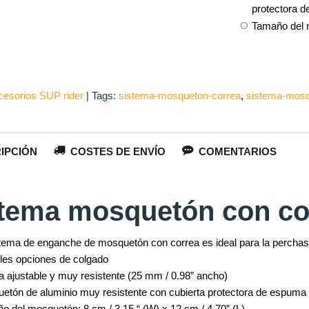
protectora 
Tamaño del m
cesorios SUP rider
|
Tags:
sistema-mosqueton-correa
sistema-mos
IPCIÓN
COSTES DE ENVÍO
COMENTARIOS
tema mosquetón con co
stema de enganche de mosquetón con correa es ideal para la perchas
ples opciones de colgado
a ajustable y muy resistente (25 mm / 0.98” ancho)
etón de aluminio muy resistente con cubierta protectora de espuma
o del mosquetón: 8 cm / 3.15 “ (W) x 12 cm / 4.70” (L)