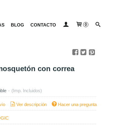
AS
BLOG
CONTACTO
0
mosquetón con correa
ible
-
(Imp. Incluidos)
vío
Ver descripción
Hacer una pregunta
GIC