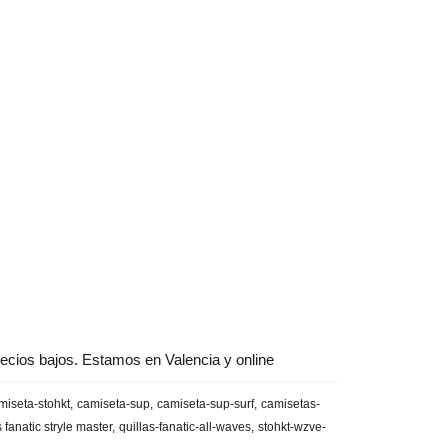
ecios bajos. Estamos en Valencia y online
miseta-stohkt
camiseta-sup
camiseta-sup-surf
camisetas-
s fanatic stryle master
quillas-fanatic-all-waves
stohkt-wzve-