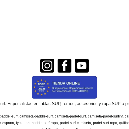
urf. Especialistas en tablas SUP, remos, accesorios y ropa SUP a pr
paddel-surf
camiseta-paddle-surf
camiseta-padel-surf
camiseta-padel-surfinf
ca
en-espana
lycra-ion
paddle-surf-ropa
padel-surf-camiseta
padel-surf-ropa
quilla