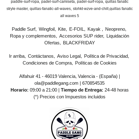
paddle-surf-ropa
padel-surf-camiseta
padel-surf-ropa
quillas fanatic
stryle master
quillas-fanatic-all-waves
stohkt-wzve-and-chill
​quillas fanatic
all waves 5
Paddle Surf
Wingfoil
Kite
E-FOIL
Kayak
Neopreno
Ropa y complementos
Accesorios SUP rider
Liquidación
Ofertas
BLACKFRIDAY
Ir arriba
Contáctanos
Aviso Legal
Política de Privacidad
Condiciones de Compra
Políticas de Cookies
Alfahuir 41 - 46019 Valencia, Valencia - (España) |
ola@paddlegang.com |
670854535
Horario:
09:00 a 21:00 |
Tiempo de Entrega:
24-48 horas
(*) Precios con Impuestos incluidos