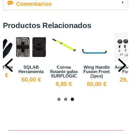
Comentarios
Productos Relacionados
V Fone
SQLAB
Correa
Wing Handle
Accesor
Herramienta
flotante gafas
Fusion Front
Fus
0 €
SURFLOGIC
(1pcs)
50,00 €
29,0
9,95 €
50,00 €