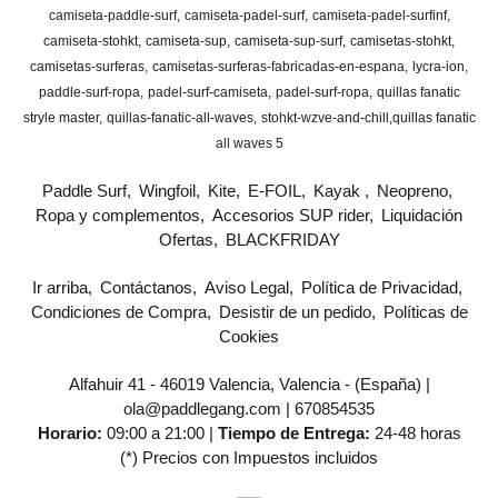
camiseta-paddle-surf
camiseta-padel-surf
camiseta-padel-surfinf
camiseta-stohkt
camiseta-sup
camiseta-sup-surf
camisetas-stohkt
camisetas-surferas
camisetas-surferas-fabricadas-en-espana
lycra-ion
paddle-surf-ropa
padel-surf-camiseta
padel-surf-ropa
quillas fanatic
stryle master
quillas-fanatic-all-waves
stohkt-wzve-and-chill
​quillas fanatic
all waves 5
Paddle Surf
Wingfoil
Kite
E-FOIL
Kayak
Neopreno
Ropa y complementos
Accesorios SUP rider
Liquidación
Ofertas
BLACKFRIDAY
Ir arriba
Contáctanos
Aviso Legal
Política de Privacidad
Condiciones de Compra
Desistir de un pedido
Políticas de
Cookies
Alfahuir 41 - 46019 Valencia, Valencia - (España) |
ola@paddlegang.com |
670854535
Horario:
09:00 a 21:00 |
Tiempo de Entrega:
24-48 horas
(*) Precios con Impuestos incluidos