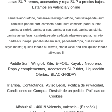
tablas SUP, remos, accesorios y ropa SUP a precios bajos.
Estamos en Valencia y online
camara-air-duotone
camara-aire-wing-duotone
camiseta-paddel-surf
camiseta-paddle-surf
camiseta-padel-surf
camiseta-padel-surfinf
camiseta-stohkt
camiseta-sup
camiseta-sup-surf
camisetas-stohkt
camisetas-surferas
camisetas-surferas-fabricadas-en-espana
lycra-ion
paddle-surf-ropa
padel-surf-camiseta
padel-surf-ropa
quillas fanatic
stryle master
quillas-fanatic-all-waves
stohkt-wzve-and-chill
​quillas fanatic
all waves 5
Paddle Surf
Wingfoil
Kite
E-FOIL
Kayak
Neopreno
Ropa y complementos
Accesorios SUP rider
Liquidación
Ofertas
BLACKFRIDAY
Ir arriba
Contáctanos
Aviso Legal
Política de Privacidad
Condiciones de Compra
Desistir de un pedido
Políticas de
Cookies
Alfahuir 41 - 46019 Valencia, Valencia - (España) |