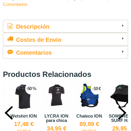
Comentarios
Descripción
Costes de Envío
Comentarios
Productos Relacionados
-50 %
-10 €
e
Wetshirt ION
LYCRA ION
Chaleco ION
SOMBRE
ón
para chica
SURF HA
17,48 €
89,99 €
€
34,95 €
29,95 
34,95 €
99,99 €